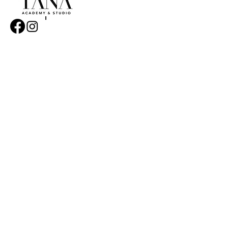
KONTAKT
E-Mail:
info@isaezabeauty.de
Tel:
+49 157 30043670
Ravensberger Straße 33/35
33824 Werther (Westfalen)
© Copyright 2024 TANA - Academy & Studio