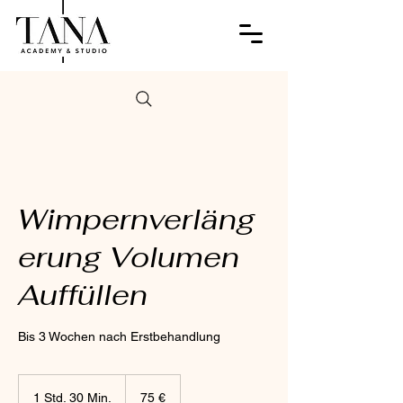
Wimpernverläng
erung Volumen
Auffüllen
Bis 3 Wochen nach Erstbehandlung
75
Euro
1 Std. 30 Min.
1
75 €