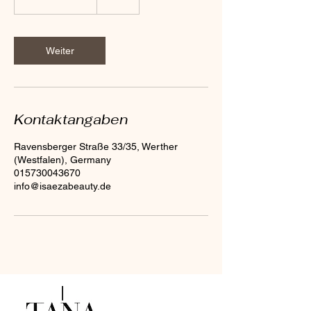
S
t
d
3
Weiter
0
M
i
n
.
Kontaktangaben
Ravensberger Straße 33/35, Werther
(Westfalen), Germany
015730043670
info@isaezabeauty.de