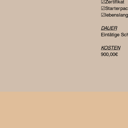
☑Zertifikat
☑Starterpa
☑lebenslang
DAUER
Eintätige Sc
KOSTEN
900,00€