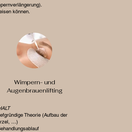
mpernverlängerung).
weisen können.
Wimpern- und
Augenbrauenlifting
NHALT
efgründige Theorie (Aufbau der
rzel, …)
ehandlungsablauf