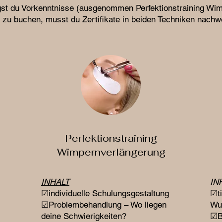
gst du Vorkenntnisse (ausgenommen Perfektionstraining Wi
g zu buchen, musst du Zertifikate in beiden Techniken nach
Perfektionstraining
Wimpernverlängerung
INHALT
​I
☑individuelle Schulungsgestaltung
☑ti
☑Problembehandlung – Wo liegen
Wu
deine Schwierigkeiten?
☑B