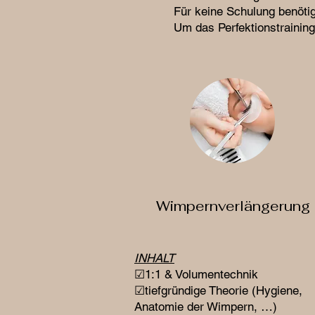
Für keine Schulung benöti
Um das Perfektionstrainin
Wimpernverlängerung
INHALT
☑1:1 & Volumentechnik
☑tiefgründige Theorie (Hygiene,
Anatomie der Wimpern, …)