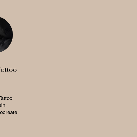
Tattoo
attoo
ln
rocreate