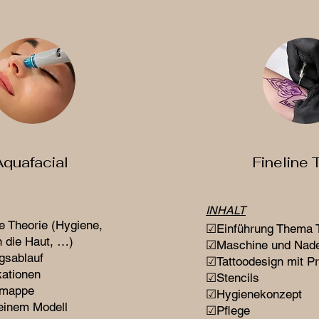
Aquafacial
Fineline 
INHALT
e Theorie (Hygiene,
☑Einführung Thema T
n die Haut, …)
☑Maschine und Nade
gsablauf
☑Tattoodesign mit P
kationen
☑Stencils
smappe
☑Hygienekonzept
einem Modell
☑Pflege