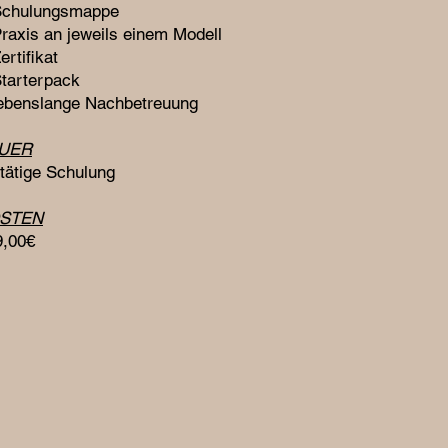
chulungsmappe
axis an jeweils einem Modell
rtifikat
tarterpack
ebenslange Nachbetreuung
UER
tätige Schulung
STEN
9,00€