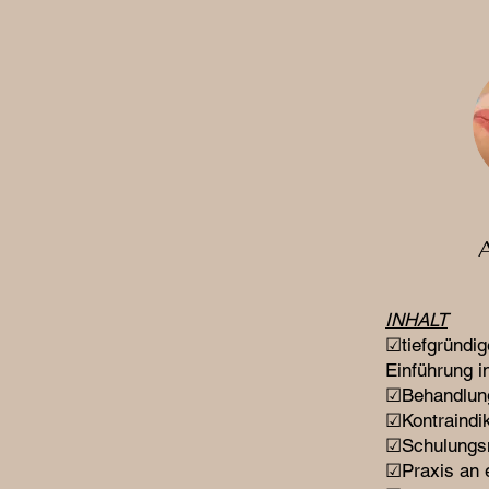
INHALT
☑tiefgründig
Einführung i
☑Behandlun
☑Kontraindi
☑Schulung
☑Praxis an 