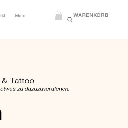
WARENKORB
akt
More
 & Tattoo
i etwas zu dazuzuverdienen.
n