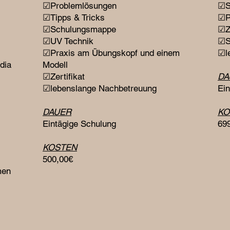
☑Problemlösungen
☑S
☑Tipps & Tricks
☑Pr
☑Schulungsmappe
☑Ze
☑UV Technik
☑S
☑Praxis am Übungskopf und einem
☑l
dia
Modell
☑Zertifikat
DA
☑lebenslange Nachbetreuung
Ein
DAUER
KO
Eintägige Schulung
69
KOSTEN
500,00€
men